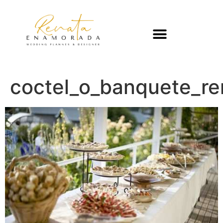
coctel_o_banquete_r