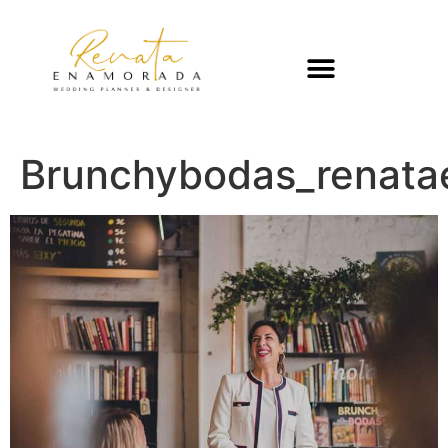
Brunchybodas_renat