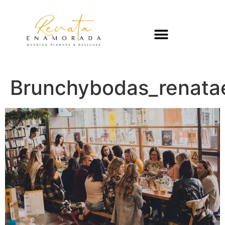
Brunchybodas_renat