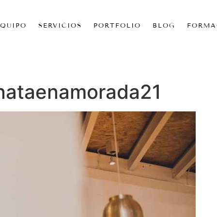
EQUIPO
SERVICIOS
PORTFOLIO
BLOG
FORMA
nataenamorada21