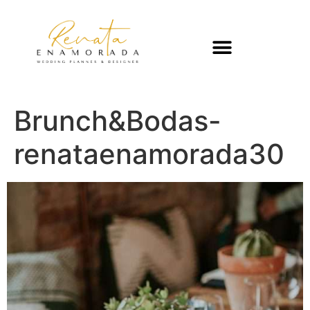
Brunch&Bodas-
renataenamorada30