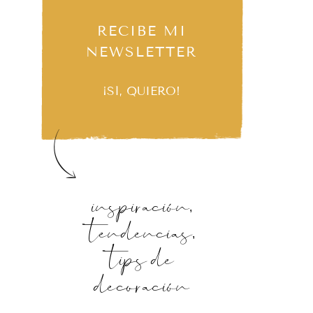
RECIBE MI
NEWSLETTER
¡SÍ, QUIERO!
inspiración,
tendencias,
tips de
decoración