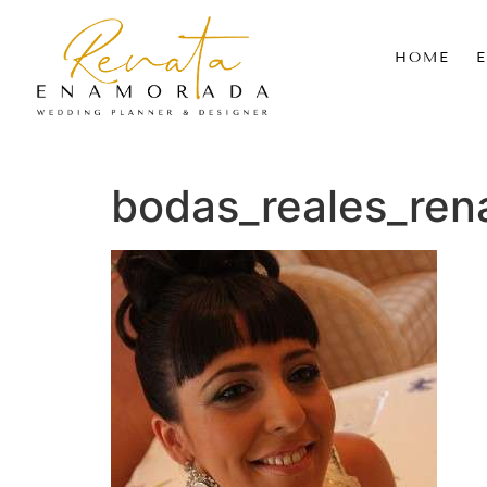
HOME
bodas_reales_re