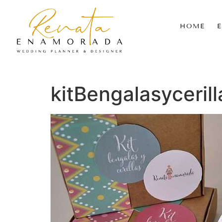
HOME
kitBengalasyceril