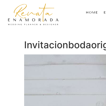
HOME
Invitacionbodaor