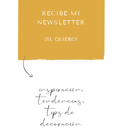
RECIBE MI
NEWSLETTER
¡SÍ, QUIERO!
inspiración,
tendencias,
tips de
decoración