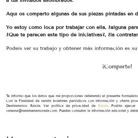
a tus invitados asombrados.
Aquí os comparto algunas de sus piezas pintadas en di
Yo estoy como loca por trabajar con ella, ¿alguna par
¿Qué te parecen este tipo de iniciativas?, ¿la contratar
Podeis ver su trabajo y obtener más información es s
¡Comparte!
Te informo que los datos que me proporciones rellenando el presente formular
Con la Finalidad de remitir boletines periódicos con información y oferta pro
Destinatarios: Raiola. Ver política de privacidad de
Raiola
. Podrás ejercer 
vanessa@renataenamorada.com. Puedes consultar la información adicional y detal