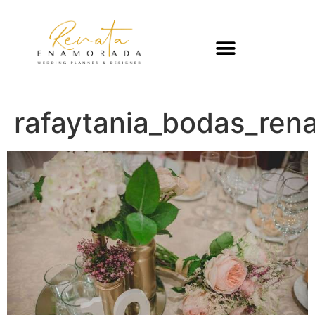
rafaytania_bodas_re