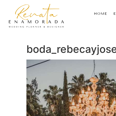
HOME
boda_rebecayjos