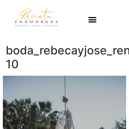
boda_rebecayjose_re
10