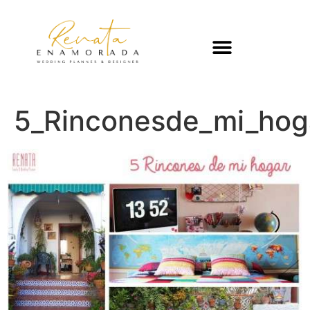
5_Rinconesde_mi_hog