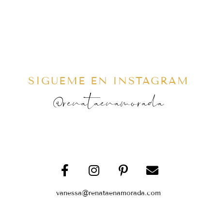
SÍGUEME EN INSTAGRAM
@renataenamorada
vanessa@renataenamorada.com