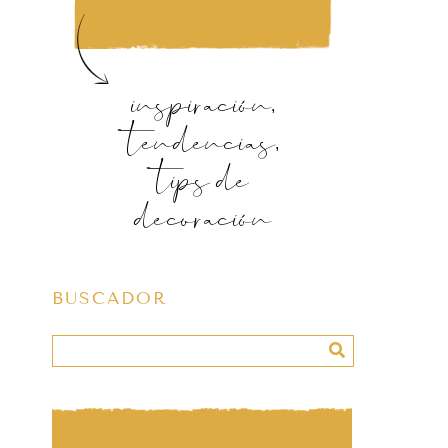
inspiración,
tendencias,
tips de
decoración
BUSCADOR