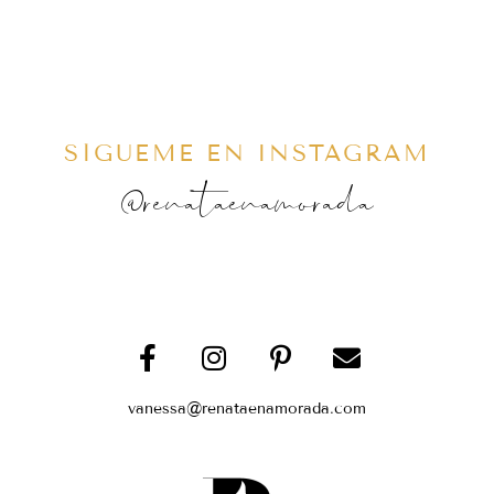
SÍGUEME EN INSTAGRAM
@renataenamorada
vanessa@renataenamorada.com