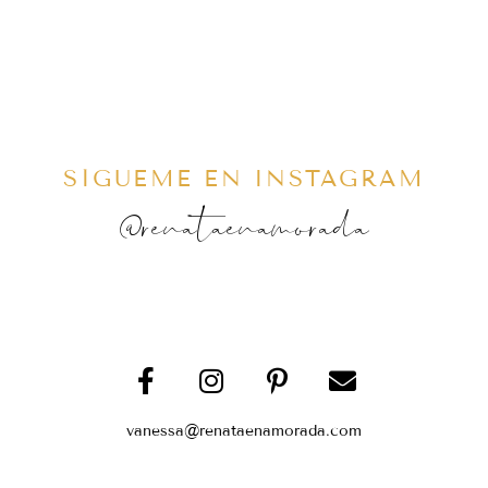
SÍGUEME EN INSTAGRAM
@renataenamorada
vanessa@renataenamorada.com