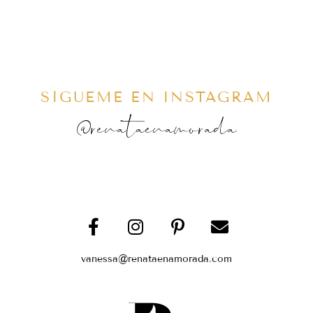
SÍGUEME EN INSTAGRAM
@renataenamorada
vanessa@renataenamorada.com