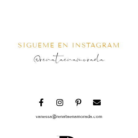
SÍGUEME EN INSTAGRAM
@renataenamorada
vanessa@renataenamorada.com