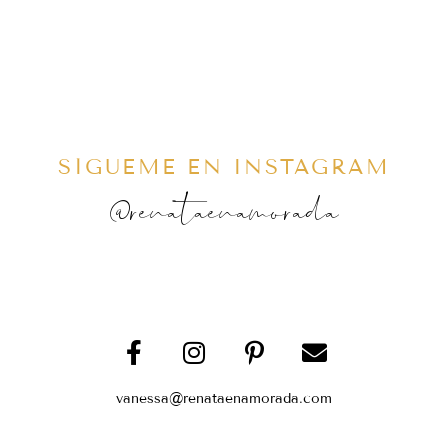
SÍGUEME EN INSTAGRAM
@renataenamorada
vanessa@renataenamorada.com