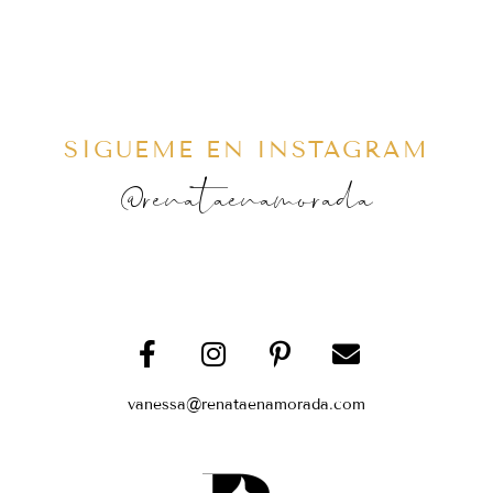
SÍGUEME EN INSTAGRAM
@renataenamorada
vanessa@renataenamorada.com