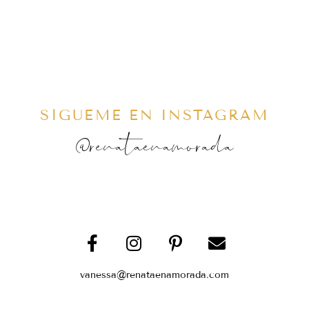
SÍGUEME EN INSTAGRAM
@renataenamorada
vanessa@renataenamorada.com