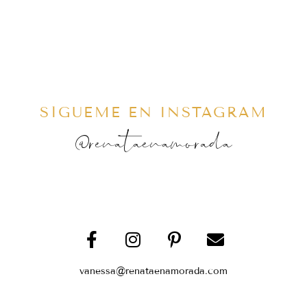
SÍGUEME EN INSTAGRAM
@renataenamorada
vanessa@renataenamorada.com