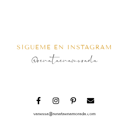
SÍGUEME EN INSTAGRAM
@renataenamorada
vanessa@renataenamorada.com