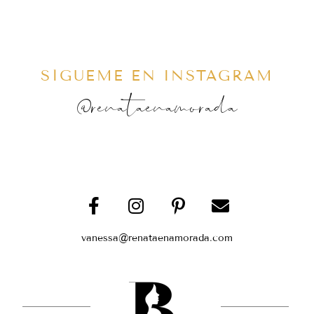
SÍGUEME EN INSTAGRAM
@renataenamorada
vanessa@renataenamorada.com