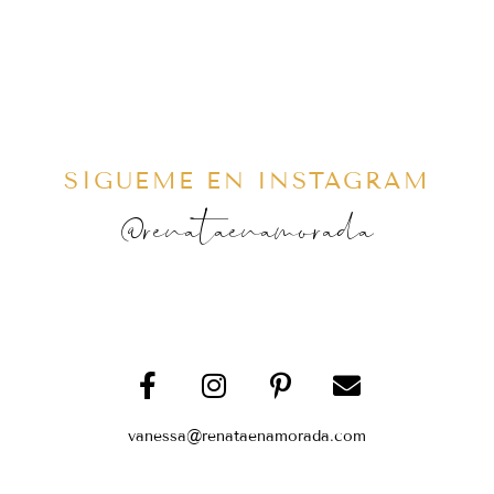
SÍGUEME EN INSTAGRAM
@renataenamorada
vanessa@renataenamorada.com