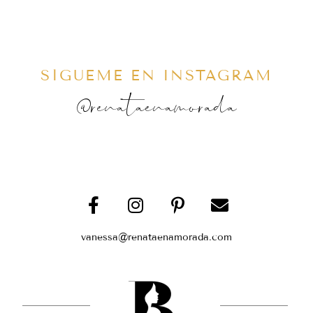
SÍGUEME EN INSTAGRAM
@renataenamorada
vanessa@renataenamorada.com