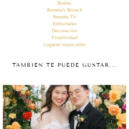
Bodas
Renata's Brunch
Renata TV
Editoriales
Decoración
Creatividad
Lugares especiales
TAMBIÉN TE PUEDE GUSTAR...