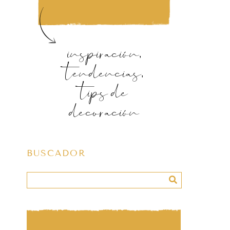
inspiración,
tendencias,
tips de
decoración
BUSCADOR