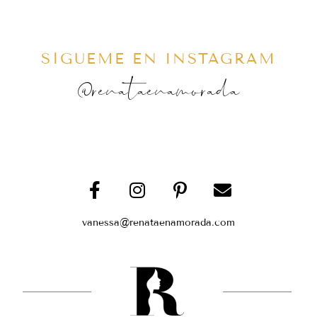
SÍGUEME EN INSTAGRAM
@renataenamorada
vanessa@renataenamorada.com