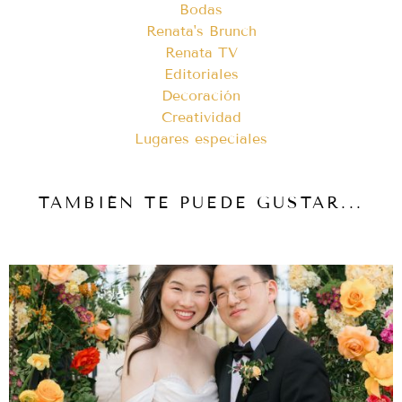
Bodas
Renata's Brunch
Renata TV
Editoriales
Decoración
Creatividad
Lugares especiales
TAMBIÉN TE PUEDE GUSTAR...