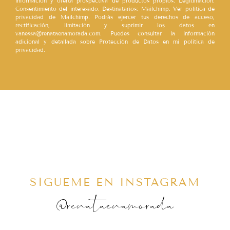
información y oferta prospectiva de productos propios. Legitimación:
Consentimiento del interesado. Destinatarios: Mailchimp. Ver política de
privacidad de Mailchimp. Podrás ejercer tus derechos de acceso,
rectificación, limitación y suprimir los datos en
vanessa@renataenamorada.com. Puedes consultar la información
adicional y detallada sobre Protección de Datos en mi política de
privacidad.
SÍGUEME EN INSTAGRAM
@renataenamorada