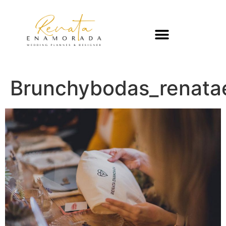
Brunchybodas_renat