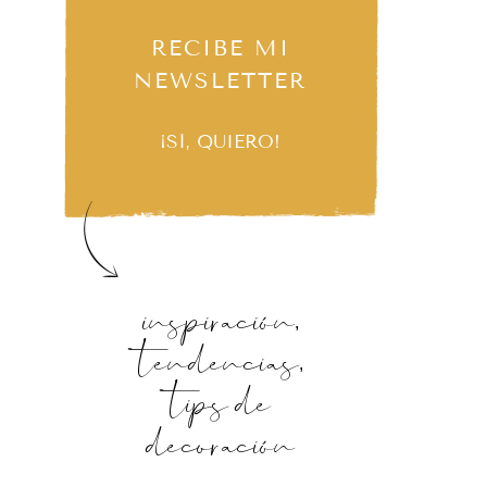
RECIBE MI
NEWSLETTER
¡SÍ, QUIERO!
inspiración,
tendencias,
tips de
decoración