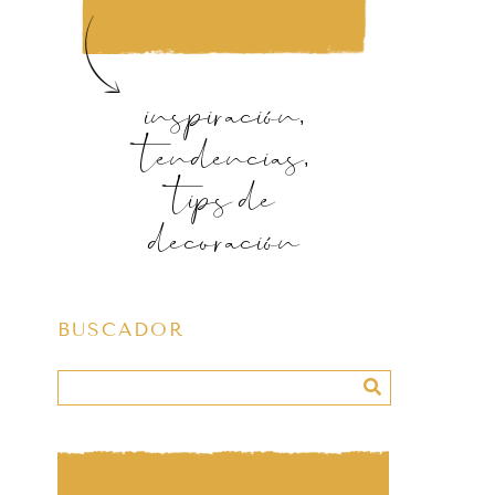
inspiración,
tendencias,
tips de
decoración
BUSCADOR