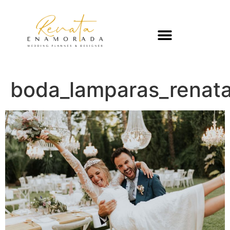
boda_lamparas_renat