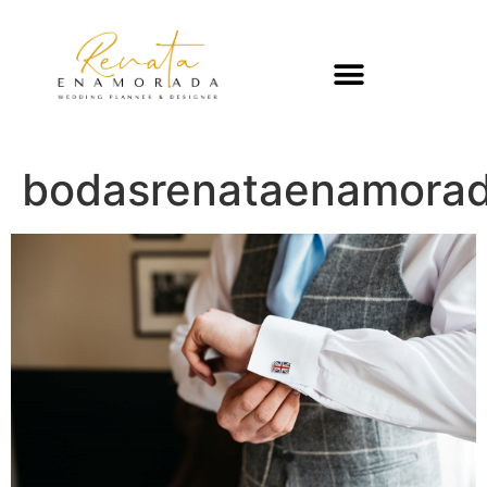
bodasrenataenamorada