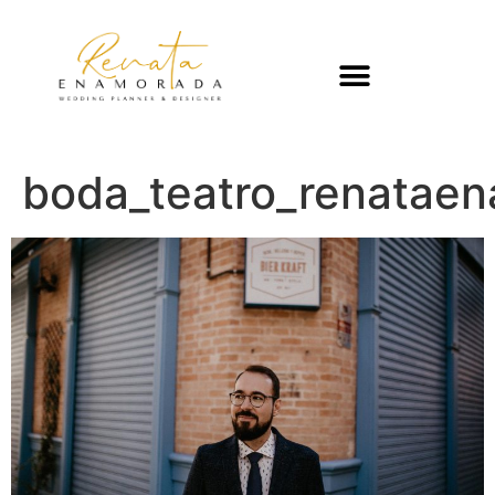
boda_teatro_renatae