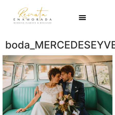
boda_MERCEDESEYVE