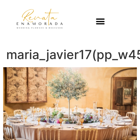
maria_javier17(pp_w