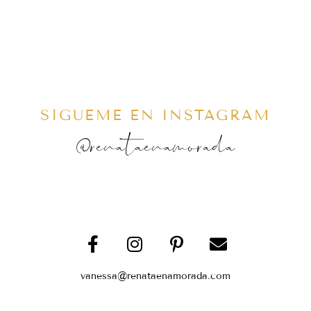
SÍGUEME EN INSTAGRAM
@renataenamorada
vanessa@renataenamorada.com