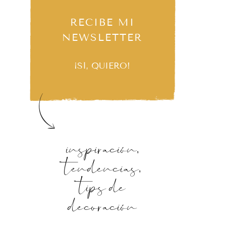
RECIBE MI
NEWSLETTER
¡SÍ, QUIERO!
inspiración,
tendencias,
tips de
decoración