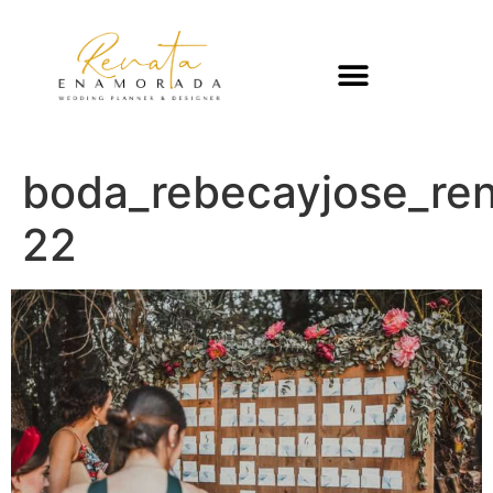
boda_rebecayjose_re
22